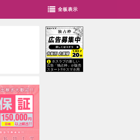
全板表示
ホスラブの新しい
広告「独占枠」が販売
スタート!!※スマホ用