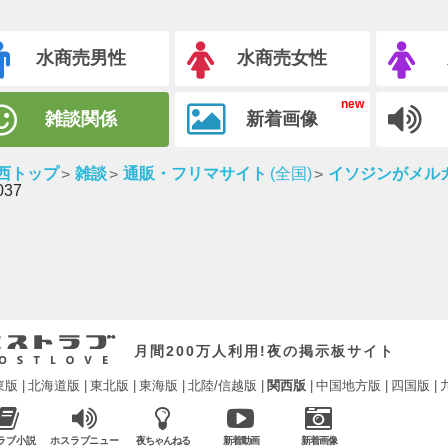
水商売男性
水商売女性
雑談関係
新着画像
西トップ
雑談
通販・フリマサイト
(全国)
イソジンがメル
037
月間200万人利用!夜の掲示板サイト
東版
北海道版
東北版
東海版
北陸/信越版
関西版
中国地方版
四国版
ラブ小説
ホスラブニュー
夜ちゃんねる
新着動画
新着画像