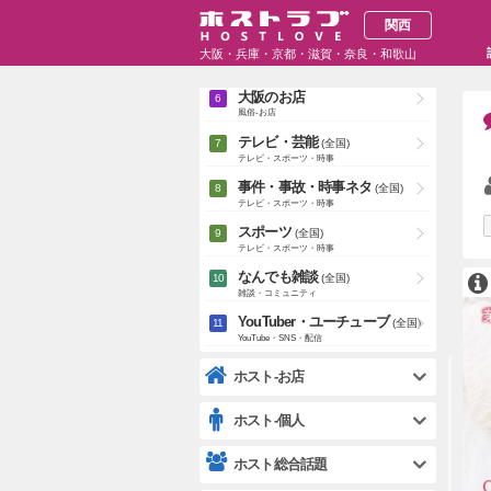
大阪のお店
キャバクラ・クラブ-お店
関西
大阪の個人
大阪・兵庫・京都・滋賀・奈良・和歌山
キャバクラ・クラブ-個人
大阪のお店
風俗-お店
テレビ・芸能
(全国)
テレビ・スポーツ・時事
事件・事故・時事ネタ
(全国)
テレビ・スポーツ・時事
スポーツ
(全国)
テレビ・スポーツ・時事
なんでも雑談
(全国)
雑談・コミュニティ
YouTuber・ユーチューブ
(全国)
YouTube・SNS・配信
ホスト-お店
ホスト-個人
ホスト総合話題