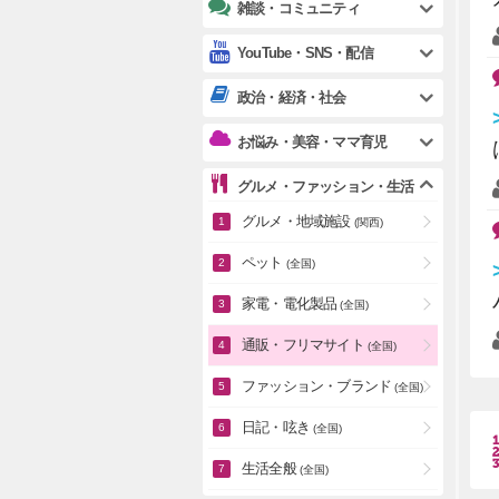
雑談・コミュニティ
YouTube・SNS・配信
政治・経済・社会
お悩み・美容・ママ育児
グルメ・ファッション・生活
グルメ・地域施設
(関西)
ペット
(全国)
家電・電化製品
(全国)
通販・フリマサイト
(全国)
ファッション・ブランド
(全国)
日記・呟き
(全国)
生活全般
(全国)