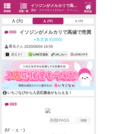
ホーム
イソジンがメルカリで高値で売買
通販・フリマサイト(グルメ・ファッション・生活)
板移動
話題一覧
関西版
(大)
(中)
(小)
イソジンがメルカリで高値で売買
000
+本文表示(000)
匿名さん
2020/08/04 16:59
いちごなびから入店応援金がもらえる！
069
(U´・ェ・)