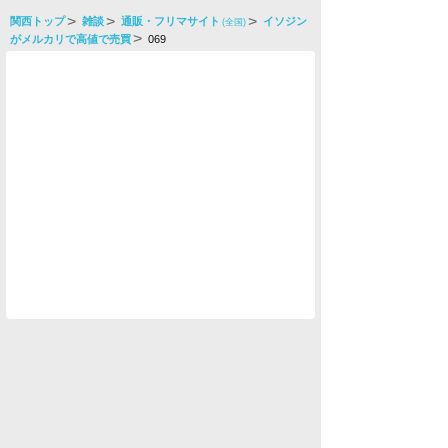
関西トップ
雑談
通販・フリマサイト
イソジン
(全国)
がメルカリで高値で売買
069
水商売男性
水商売女性
風俗関係
雑談関係
新着画像
ニュース