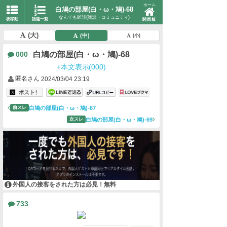
ホーム
白鳩の部屋(白・ω・鳩)-68
なんでも雑談(雑談・コミュニティ)
板移動
話題一覧
関西版
(大)
(中)
(小)
白鳩の部屋(白・ω・鳩)-68
000
+本文表示(000)
匿名さん
2024/03/04 23:19
白鳩の部屋(白・ω・鳩)-67
前スレ
白鳩の部屋(白・ω・鳩)-69
次スレ
外国人の接客をされた方は必見！無料
733