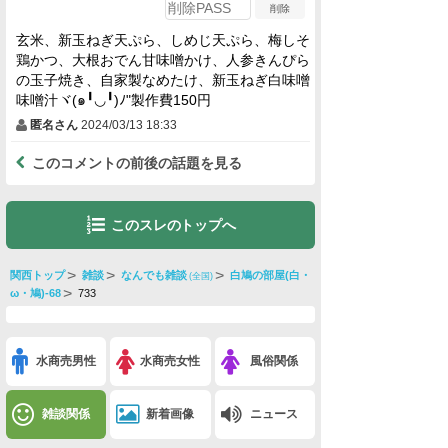
玄米、新玉ねぎ天ぷら、しめじ天ぷら、梅しそ
鶏かつ、大根おでん甘味噌かけ、人参きんぴら
の玉子焼き、自家製なめたけ、新玉ねぎ白味噌
味噌汁ヾ(๑╹◡╹)ﾉ"製作費150円
匿名さん
2024/03/13 18:33
このコメントの前後の話題を見る
このスレのトップへ
関西トップ
雑談
なんでも雑談
白鳩の部屋(白・
(全国)
ω・鳩)-68
733
水商売男性
水商売女性
風俗関係
雑談関係
新着画像
ニュース