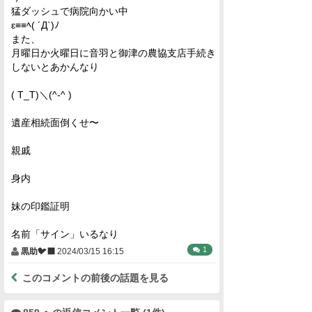
猛ダッシュで病院向かい中
ε≡≡ﾍ( ´Д`)ﾉ
また、
月曜日か火曜日に音羽と御津の農協支店手続き
しないとあかんなり
(⁠ ⁠T⁠_⁠T⁠)⁠＼⁠(⁠^⁠-⁠^⁠ ⁠)
遺産相続面倒くせ〜
親戚
身内
妹の印鑑証明
名前「サイン」いるなり
1
黒助🐦‍⬛
2024/03/15 16:15
このコメントの前後の話題を見る
859 への返信コメント一覧 (1件)