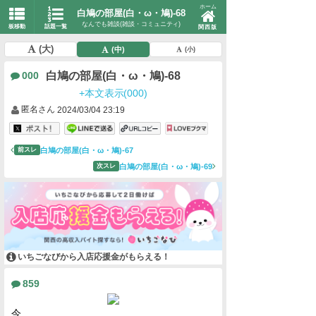
ホーム
白鳩の部屋(白・ω・鳩)-68
なんでも雑談(雑談・コミュニティ)
板移動
話題一覧
関西版
(大)
(中)
(小)
白鳩の部屋(白・ω・鳩)-68
000
+本文表示(000)
匿名さん
2024/03/04 23:19
白鳩の部屋(白・ω・鳩)-67
前スレ
白鳩の部屋(白・ω・鳩)-69
次スレ
いちごなびから入店応援金がもらえる！
859
今