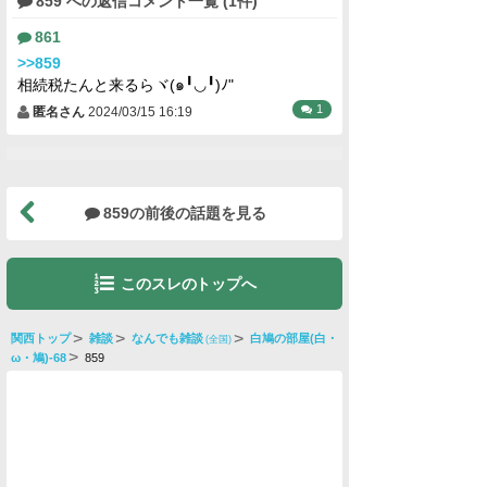
861
>>859
相続税たんと来るらヾ(๑╹◡╹)ﾉ"
1
匿名さん
2024/03/15 16:19
859の前後の話題を見る
このスレのトップへ
関西トップ
雑談
なんでも雑談
白鳩の部屋(白・
(全国)
ω・鳩)-68
859