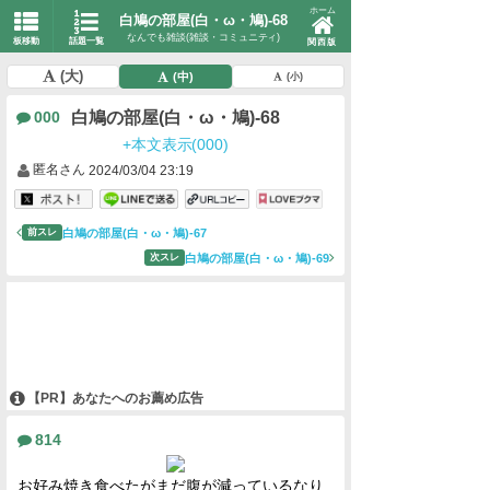
ホーム
白鳩の部屋(白・ω・鳩)-68
なんでも雑談(雑談・コミュニティ)
板移動
話題一覧
関西版
(大)
(中)
(小)
白鳩の部屋(白・ω・鳩)-68
000
+本文表示(000)
匿名さん
2024/03/04 23:19
白鳩の部屋(白・ω・鳩)-67
前スレ
白鳩の部屋(白・ω・鳩)-69
次スレ
【PR】あなたへのお薦め広告
814
お好み焼き食べたがまだ腹が減っているなり