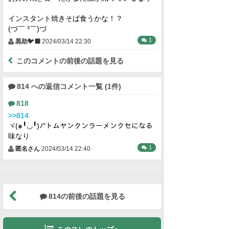
インスタント焼きそば食うかな！？
(⁠づ⁠￣⁠ ⁠³⁠￣⁠)⁠づ
1
黒助🐦‍⬛
2024/03/14 22:30
このコメントの前後の話題を見る
814 への返信コメント一覧 (1件)
818
>>814
ヾ(๑╹◡╹)ﾉ"トムヤンクンラーメンクセになる
味なり
1
匿名さん
2024/03/14 22:40
814の前後の話題を見る
このスレのトップへ