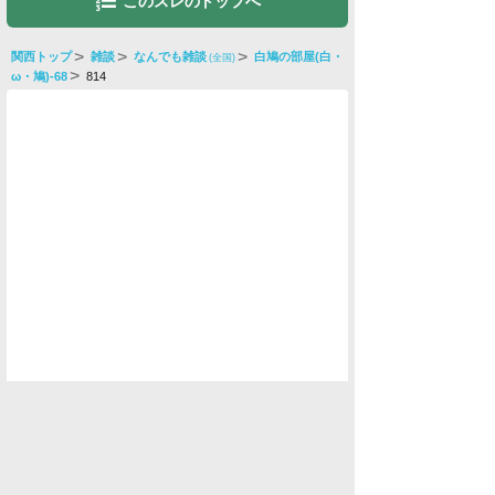
関西トップ
雑談
なんでも雑談
白鳩の部屋(白・
(全国)
ω・鳩)-68
814
水商売男性
水商売女性
風俗関係
雑談関係
新着画像
ニュース