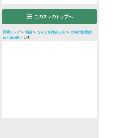
このスレのトップへ
関西トップ
雑談
なんでも雑談
白鳩の部屋(白・
(全国)
ω・鳩)-68
146
水商売男性
水商売女性
風俗関係