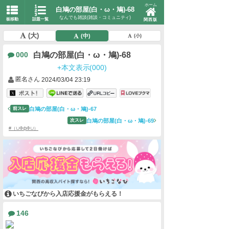
ホーム
白鳩の部屋(白・ω・鳩)-68
なんでも雑談(雑談・コミュニティ)
板移動
話題一覧
関西版
(大)
(中)
(小)
白鳩の部屋(白・ω・鳩)-68
000
+本文表示(000)
匿名さん
2024/03/04 23:19
白鳩の部屋(白・ω・鳩)-67
前スレ
白鳩の部屋(白・ω・鳩)-69
次スレ
#（∪ФфФ∪）
いちごなびから入店応援金がもらえる！
146