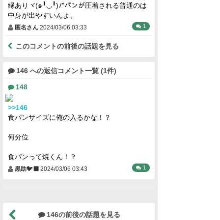
縁ありヾ(๑╹◡╹)ﾉ"パンが圧着される普通のは
中身が出やすいんよ、
1
匿名さん
2024/03/06 03:33
このコメントの前後の話題を見る
146 への返信コメント一覧 (1件)
148
>>146
食パンサイズに俺の入るかな！？
何分位
食パンって焼くん！？
1
黒助🐦‍⬛
2024/03/06 03:43
146の前後の話題を見る