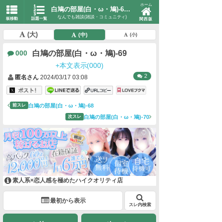
ホーム
白鳩の部屋(白・ω・鳩)-69-37
なんでも雑談(雑談・コミュニティ)
板移動
話題一覧
関西版
(大)
(中)
(小)
白鳩の部屋(白・ω・鳩)-69
000
+本文表示(000)
2
匿名さん
2024/03/17 03:08
白鳩の部屋(白・ω・鳩)-68
前スレ
白鳩の部屋(白・ω・鳩)-70
次スレ
素人系×恋人感を極めたハイクオリティ店
最初から表示
スレ内検索