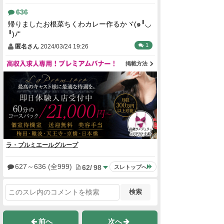
636
帰りましたお根菜ちくわカレー作るかヾ(๑╹◡
╹)ﾉ"
1
匿名さん
2024/03/24 19:26
掲載方法
ラ・プルミエールグループ
627
～
636
(全999)
62
/
98
スレトップへ
検索
前へ
次へ