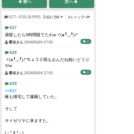
前へ
次へ
62
/
98
627
～
636
(全999)
スレトップへ
627
昼寝したら5時間寝てたわwヾ(๑╹◡╹)ﾉ"
1
匿名さん
2024/03/24 17:02
628
ヾ(๑╹◡╹)ﾉ"ちょうど雨も止んだね狙いどうり
やw
1
匿名さん
2024/03/24 17:02
629
>>627
俺も帰宅して爆睡していた。
そして
サイゼリヤに来ますた。
(⁠ ⁠˶⁠ ⁠❛⁠ ⁠ꁞ⁠ ⁠❛⁠ ⁠˶⁠ ⁠)