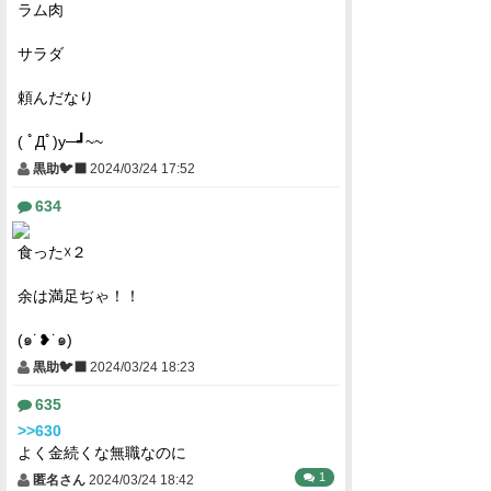
ラム肉
サラダ
頼んだなり
( ﾟДﾟ)y─┛~~
黒助🐦‍⬛
2024/03/24 17:52
634
食った☓２
余は満足ぢゃ！！
(⁠๑⁠˙⁠❥⁠˙⁠๑⁠)
黒助🐦‍⬛
2024/03/24 18:23
635
>>630
よく金続くな無職なのに
1
匿名さん
2024/03/24 18:42