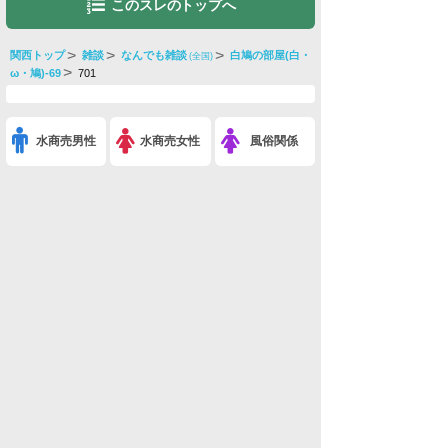
このスレのトップへ
関西トップ
雑談
なんでも雑談
白鳩の部屋(白・
(全国)
ω・鳩)-69
701
水商売男性
水商売女性
風俗関係
雑談関係
新着画像
ニュース
検索
このスレを友達に教える
※白鳩の部屋(白・ω・鳩)-69(なんでも雑談)
利用規約
削除依頼
広告掲載について!
ページトップ