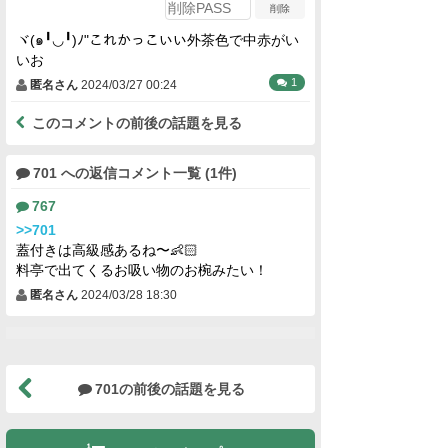
ヾ(๑╹◡╹)ﾉ"これかっこいい外茶色で中赤がい
いお
1
匿名さん
2024/03/27 00:24
このコメントの前後の話題を見る
701 への返信コメント一覧 (1件)
767
>>701
蓋付きは高級感あるね〜👶🏻
料亭で出てくるお吸い物のお椀みたい！
匿名さん
2024/03/28 18:30
701の前後の話題を見る