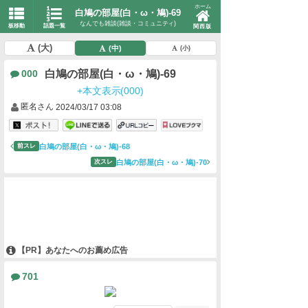
ホーム
白鳩の部屋(白・ω・鳩)-69
なんでも雑談(雑談・コミュニティ)
板移動
話題一覧
関西版
(大)
(中)
(小)
白鳩の部屋(白・ω・鳩)-69
000
+本文表示(000)
匿名さん
2024/03/17 03:08
白鳩の部屋(白・ω・鳩)-68
前スレ
白鳩の部屋(白・ω・鳩)-70
次スレ
【PR】あなたへのお薦め広告
701