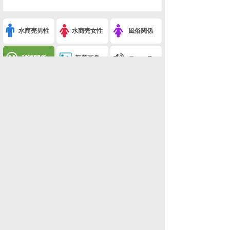
水商売男性
水商売女性
風俗関係
雑談関係
新着画像
ニュース
検索
このスレを友達に教える
※白鳩の部屋(白・ω・鳩)-69(なんでも雑談)
利用規約
削除依頼
広告掲載について!
ページトップ
板一覧
ホーム
関西版
関西版