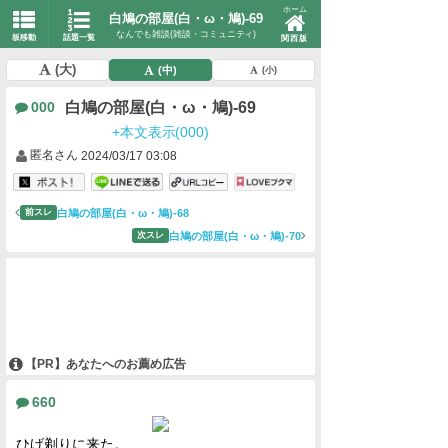
ホーム
白鳩の部屋(白・ω・鳩)-69
なんでも雑談(雑談・コミュニティ)
板移動
話題一覧
関西版
(大)
(中)
(小)
白鳩の部屋(白・ω・鳩)-69
000
+本文表示(000)
匿名さん
2024/03/17 03:08
白鳩の部屋(白・ω・鳩)-68
前スレ
白鳩の部屋(白・ω・鳩)-70
次スレ
【PR】あなたへのお薦め広告
660
ひげ剃りに来た。