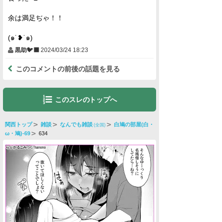
余は満足ぢゃ！！
(⁠๑⁠˙⁠❥⁠˙⁠๑⁠)
黒助🐦‍⬛
2024/03/24 18:23
このコメントの前後の話題を見る
このスレのトップへ
関西トップ
雑談
なんでも雑談
白鳩の部屋(白・
(全国)
ω・鳩)-69
634