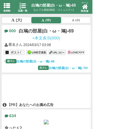
ホーム
白鳩の部屋(白・ω・鳩)-69
なんでも雑談(雑談・コミュニティ)
板移動
話題一覧
関西版
(大)
(中)
(小)
白鳩の部屋(白・ω・鳩)-69
000
+本文表示(000)
匿名さん
2024/03/17 03:08
白鳩の部屋(白・ω・鳩)-68
前スレ
白鳩の部屋(白・ω・鳩)-70
次スレ
【PR】あなたへのお薦め広告
634
食った☓２