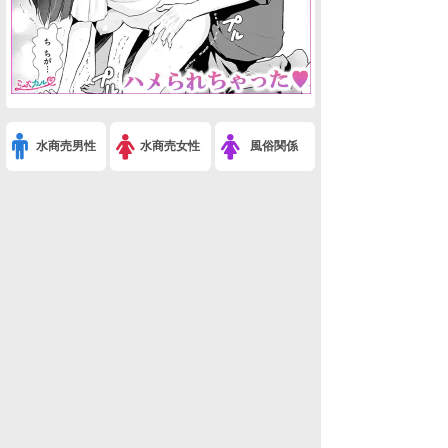
水商売男性
水商売女性
風俗関係
雑談関係
新着画像
ニュース
検索
このスレを友達に教える
※白鳩の部屋(白・ω・鳩)-69(なんでも雑談)
利用規約
削除依頼
広告掲載について!
ページトップ