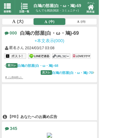
ホーム
白鳩の部屋(白・ω・鳩)-69
なんでも雑談(雑談・コミュニティ)
板移動
話題一覧
関西版
(大)
(中)
(小)
白鳩の部屋(白・ω・鳩)-69
000
+本文表示(000)
匿名さん
2024/03/17 03:08
白鳩の部屋(白・ω・鳩)-68
前スレ
白鳩の部屋(白・ω・鳩)-70
次スレ
#（∪ФфФ∪）
【PR】あなたへのお薦め広告
345