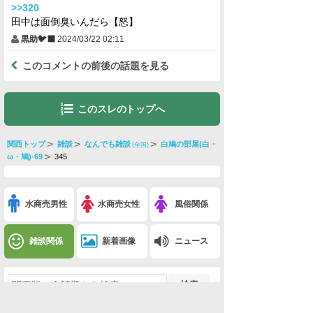
>>320
田中は面倒臭いんだら【怒】
黒助🐦‍⬛
2024/03/22 02:11
このコメントの前後の話題を見る
このスレのトップへ
関西トップ
雑談
なんでも雑談
白鳩の部屋(白・
(全国)
ω・鳩)-69
345
水商売男性
水商売女性
風俗関係
雑談関係
新着画像
ニュース
検索