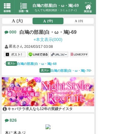
ホーム
白鳩の部屋(白・ω・鳩)-69
なんでも雑談(雑談・コミュニティ)
板移動
話題一覧
関西版
(大)
(中)
(小)
白鳩の部屋(白・ω・鳩)-69
000
+本文表示(000)
匿名さん
2024/03/17 03:08
白鳩の部屋(白・ω・鳩)-68
前スレ
白鳩の部屋(白・ω・鳩)-70
次スレ
キャバクラ求人なら12年の実績ナイスタ
826
木に木ネジ