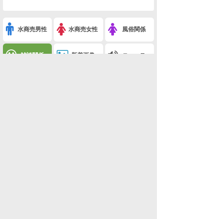
水商売男性
水商売女性
風俗関係
雑談関係
新着画像
ニュース
検索
このスレを友達に教える
※白鳩の部屋(白・ω・鳩)-69(なんでも雑談)
利用規約
削除依頼
広告掲載について!
ページトップ
板一覧
ホーム
関西版
関西版