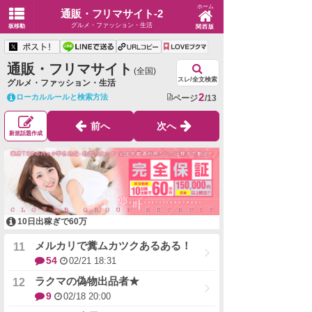
ホーム
通販・フリマサイト-2
グルメ・ファッション・生活
板移動
関西版
通販・フリマサイト
(全国)
スレ/全文検索
グルメ・ファッション・生活
2
ローカルルールと検索方法
ページ
/13
前へ
次へ
新規話題作成
10日出稼ぎで60万
メルカリで糞ムカツクあるある！
54
02/21 18:31
ラクマの偽物出品者★
9
02/18 20:00