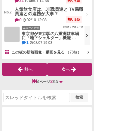
人気飲食店は、JT職員達と TV局職
員達との連携が大事？
勢い2位
0
02/10 12:08
©ホスラブニュース
ニュース速報
東京都が東京駅の八重洲駐車場
に「地下シェルター」機能 …
1
08/07 19:03
この板の新着画像・動画を見る
（78枚）
前へ
次へ
2
ページ
/13
検索