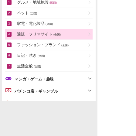
グルメ・地域施設
(関西)
ペット
(全国)
家電・電化製品
(全国)
通販・フリマサイト
(全国)
ファッション・ブランド
(全国)
日記・呟き
(全国)
生活全般
(全国)
マンガ・ゲーム・趣味
パチンコ店・ギャンブル
関西地域雑談
「
グルメ・ファッション・生活」の新着スレ