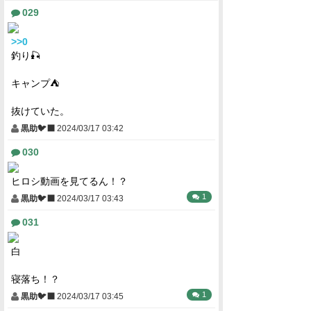
029
>>0
釣り🎣
キャンプ⛺
抜けていた。
黒助🐦‍⬛
2024/03/17 03:42
030
ヒロシ動画を見てるん！？
1
黒助🐦‍⬛
2024/03/17 03:43
031
白
寝落ち！？
1
黒助🐦‍⬛
2024/03/17 03:45