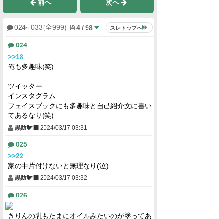
前へ
次へ
4
/
98
024
～
033
(全999)
スレトップへ
024
>>18
俺も多趣味(笑)
ツイッター
インスタグラム
フェイスブックにも多趣味と自己紹介文に書い
てあるなり(笑)
黒助🐦‍⬛
2024/03/17 03:31
025
>>22
家の中片付けないと無理なり(泣)
黒助🐦‍⬛
2024/03/17 03:32
026
きりんの乳もたまにオイルみたいのが塗ってあ