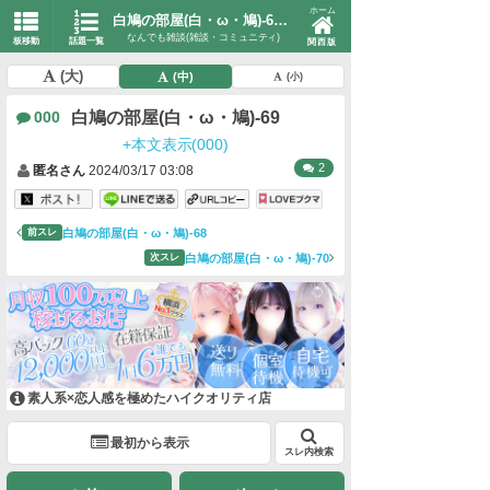
ホーム
白鳩の部屋(白・ω・鳩)-69-95
なんでも雑談(雑談・コミュニティ)
板移動
話題一覧
関西版
(大)
(中)
(小)
白鳩の部屋(白・ω・鳩)-69
000
+本文表示(000)
2
匿名さん
2024/03/17 03:08
白鳩の部屋(白・ω・鳩)-68
前スレ
白鳩の部屋(白・ω・鳩)-70
次スレ
素人系×恋人感を極めたハイクオリティ店
最初から表示
スレ内検索