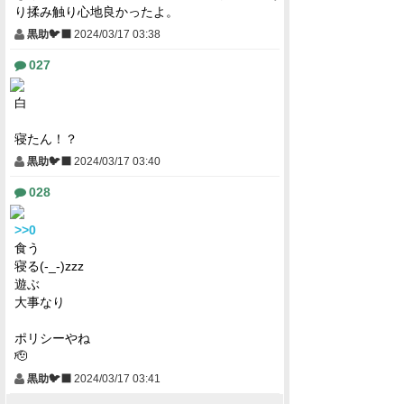
り揉み触り心地良かったよ。
黒助🐦‍⬛
2024/03/17 03:38
027
白
寝たん！？
黒助🐦‍⬛
2024/03/17 03:40
028
>>0
食う
寝る(-_-)zzz
遊ぶ
大事なり
ポリシーやね
🫡
黒助🐦‍⬛
2024/03/17 03:41