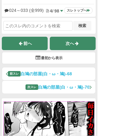
024
～
033
(全999)
4
/
98
スレトップへ
検索
前へ
次へ
最初から表示
白鳩の部屋(白・ω・鳩)-68
前スレ
白鳩の部屋(白・ω・鳩)-70
次スレ