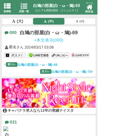
ホーム
白鳩の部屋(白・ω・鳩)-69
なんでも雑談(雑談・コミュニティ)
板移動
話題一覧
関西版
(大)
(中)
(小)
白鳩の部屋(白・ω・鳩)-69
000
+本文表示(000)
匿名さん
2024/03/17 03:08
白鳩の部屋(白・ω・鳩)-68
前スレ
白鳩の部屋(白・ω・鳩)-70
次スレ
キャバクラ求人なら12年の実績ナイスタ
031
白