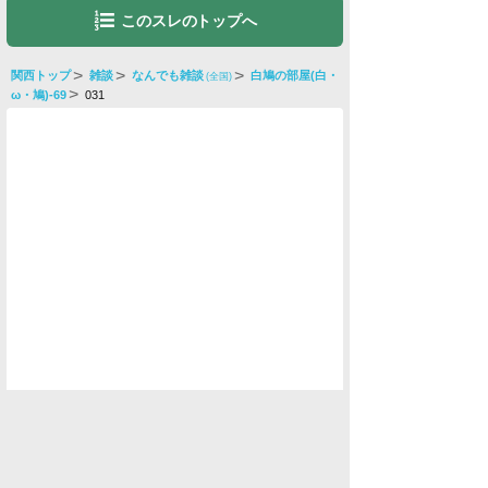
このスレのトップへ
関西トップ
雑談
なんでも雑談
白鳩の部屋(白・
(全国)
ω・鳩)-69
031
水商売男性
水商売女性
風俗関係