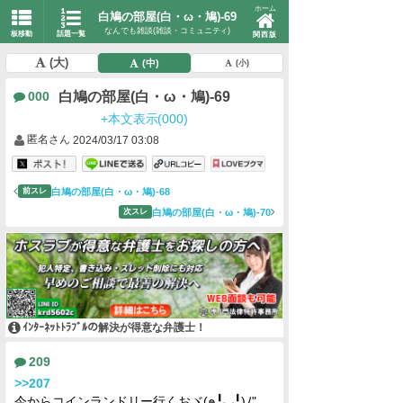
ホーム
白鳩の部屋(白・ω・鳩)-69
なんでも雑談(雑談・コミュニティ)
板移動
話題一覧
関西版
(大)
(中)
(小)
白鳩の部屋(白・ω・鳩)-69
000
+本文表示(000)
匿名さん
2024/03/17 03:08
白鳩の部屋(白・ω・鳩)-68
前スレ
白鳩の部屋(白・ω・鳩)-70
次スレ
ｲﾝﾀｰﾈｯﾄﾄﾗﾌﾞﾙの解決が得意な弁護士！
209
>>207
今からコインランドリー行くおヾ(๑╹◡╹)ﾉ"