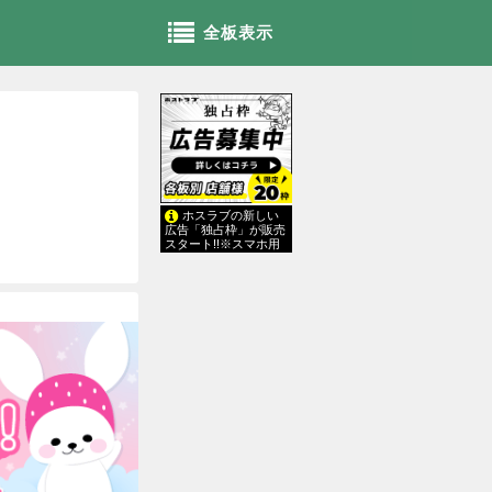
全板表示
ホスラブの新しい
広告「独占枠」が販売
スタート!!※スマホ用