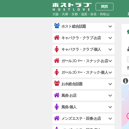
ホスト-お店
関西
大阪・兵庫・京都・滋賀・奈良・和歌山
ホスト-個人
ホスト総合話題
キャバクラ・クラブ-お店
キャバクラ・クラブ-個人
ガールズバー・スナック-お店
ガールズバー・スナック-個人
お水総合話題
風俗-お店
風俗-個人
メンズエステ・回春-お店