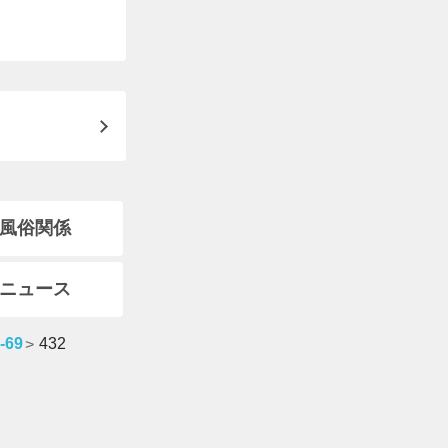
風俗関係
ニュース
69
432