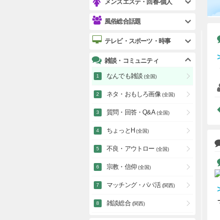
メンズエステ・回春-個人
風俗総合話題
テレビ・スポーツ・時事
雑談・コミュニティ
なんでも雑談
(全国)
ネタ・おもしろ画像
(全国)
質問・回答・Q&A
(全国)
ちょっとH
(全国)
不良・アウトロー
(全国)
宗教・信仰
(全国)
マッチング・パパ活
(関西)
雑談総合
(関西)