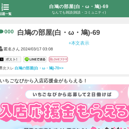
白鳩の部屋(白・ω・鳩)-69
なんでも雑談(雑談・コミュニティ)
話題一覧
000
白鳩の部屋(白・ω・鳩)-69
+本文表示
匿名さん
2024/03/17 03:08
次スレ
白鳩の部屋(白・ω・鳩)-70>>
いちごなびから入店応援金がもらえる！