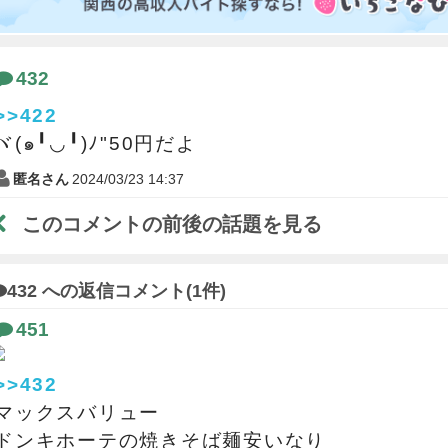
432
>>422
ヾ(๑╹◡╹)ﾉ"50円だよ
匿名さん
2024/03/23 14:37
このコメントの前後の話題を見る
432 への返信コメント(1件)
451
>>432
マックスバリュー
ドンキホーテの焼きそば麺安いなり