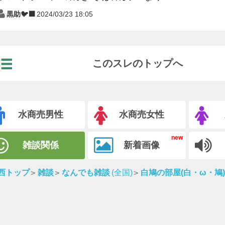
黒助🐦‍⬛
2024/03/23 18:05
このスレのトップへ
水商売男性
水商売女性
雑談関係
新着画像
西トップ
雑談
なんでも雑談
(全国)
白鳩の部屋(白・ω・鳩)-