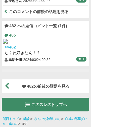
匿名さん
2024/03/24 00:17
このコメントの前後の話題を見る
482 への返信コメント一覧 (1件)
485
>>482
ちくわ好きなん！？
1
黒助🐦‍⬛
2024/03/24 00:32
482の前後の話題を見る
このスレのトップへ
関西トップ
雑談
なんでも雑談
白鳩の部屋(白・
(全国)
ω・鳩)-69
482