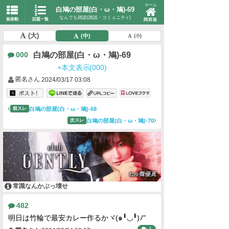
ホーム
白鳩の部屋(白・ω・鳩)-69
なんでも雑談(雑談・コミュニティ)
板移動
話題一覧
関西版
(大)
(中)
(小)
白鳩の部屋(白・ω・鳩)-69
000
+本文表示(000)
匿名さん
2024/03/17 03:08
白鳩の部屋(白・ω・鳩)-68
前スレ
白鳩の部屋(白・ω・鳩)-70
次スレ
常識なんかぶっ壊せ
482
明日は竹輪で最安カレー作るかヾ(๑╹◡╹)ﾉ"
1