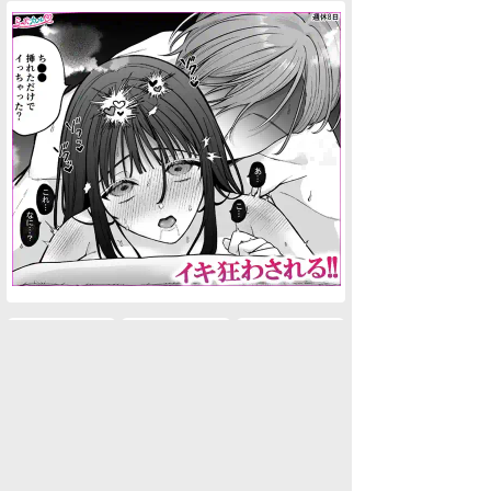
水商売男性
水商売女性
風俗関係
雑談関係
新着画像
ニュース
検索