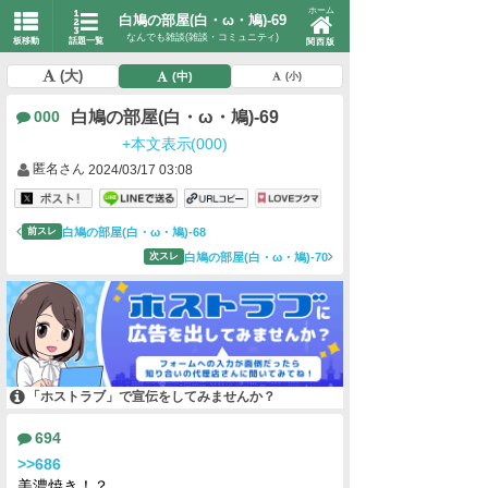
ホーム
白鳩の部屋(白・ω・鳩)-69
なんでも雑談(雑談・コミュニティ)
板移動
話題一覧
関西版
(大)
(中)
(小)
白鳩の部屋(白・ω・鳩)-69
000
+本文表示(000)
匿名さん
2024/03/17 03:08
白鳩の部屋(白・ω・鳩)-68
前スレ
白鳩の部屋(白・ω・鳩)-70
次スレ
「ホストラブ」で宣伝をしてみませんか？
694
>>686
美濃焼き！？