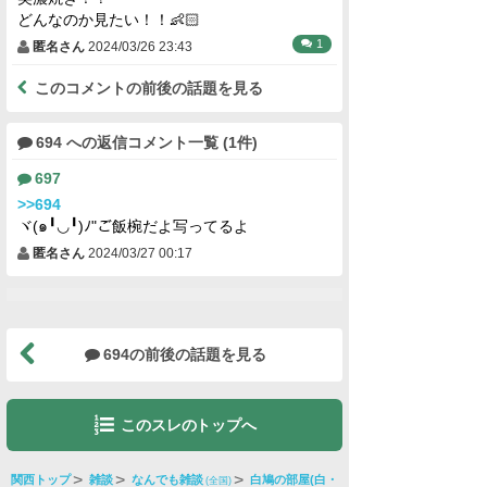
どんなのか見たい！！👶🏻
1
匿名さん
2024/03/26 23:43
このコメントの前後の話題を見る
694 への返信コメント一覧 (1件)
697
>>694
ヾ(๑╹◡╹)ﾉ"ご飯椀だよ写ってるよ
匿名さん
2024/03/27 00:17
694の前後の話題を見る
このスレのトップへ
関西トップ
雑談
なんでも雑談
白鳩の部屋(白・
(全国)